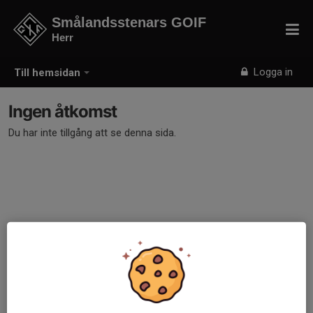
Smålandsstenars GOIF
Herr
Logga in
Till hemsidan
Ingen åtkomst
Du har inte tillgång att se denna sida.