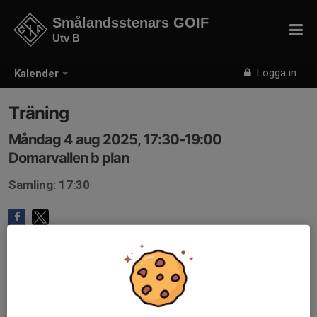
Smålandsstenars GOIF
Utv B
Logga in
Kalender
Träning
Måndag 4 aug 2025, 17:30-19:00
Domarvallen b plan
Samling: 17:30