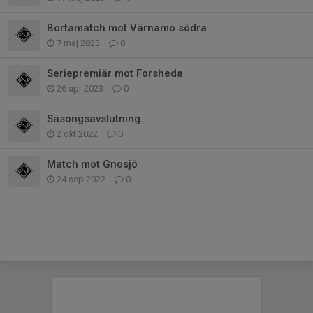
Bortamatch mot Värnamo södra
7 maj 2023
0
Seriepremiär mot Forsheda
26 apr 2023
0
Säsongsavslutning.
2 okt 2022
0
Match mot Gnosjö
24 sep 2022
0