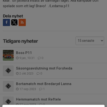
killar. En jättebra insats av samtliga i laget. Alla kämpade och
spelade som ett lag! Bravo! /Ledarna p11
Dela nyhet
Tidigare nyheter
Boss P11
9 jan, 10:31
0
Säsongsavslutning mot Forsheda
2 okt 2023
0
Bortamatch mot Bredaryd Lanna
17 sep 2023
1
Hemmamatch mot Reftele
27 aug 2023
0