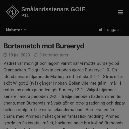
Smålandsstenars GOIF
P11
Logga in
Nyheter
Bortamatch mot Burseryd
18 jun 2023
0 kommentarer
Vädret var molnigt och lagom varmt när vi mötte Burseryd på
Granbacken. Tidigt i första perioden gjorde Burseryd 1-0. En
stund senare utjämnade Mattis på ett fint skott 1-1. Strax efter
sköt Wilgot 2 (två) gånger i ribban. Bollen ville inte gå in i mål. I
mitten av andra perioden gör Burseryd 2-1. Wilgot utjämnar
senare i andra perioden. 2-2. I tredje perioden hade Emir en fin
chans, men Burseryds målvakt gör en otrolig räddning och tippar
bollen i stolpen. I de sista sekunderna hade Burseryd en fin
chans med Ahmed i målet gör en fantastisk räddning. Ahmed
gjorde en fin insats i målet, backarna hade bra koll på Burseryds