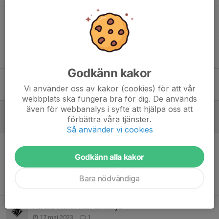
Bortamatch mot IFK Värnamo
20 aug 2023
0
Hemmamatch mot burseryd
9 aug 2023
0
Godkänn kakor
Hemmamatch mot Anderstorp
Vi använder oss av kakor (cookies) för att vår
25 jun 2023
0
webbplats ska fungera bra för dig. De används
även för webbanalys i syfte att hjälpa oss att
Bortamatch mot Burseryd
förbättra våra tjänster.
18 jun 2023
0
Så använder vi cookies
Hemmamatch mot IFK Värnamo
11 jun 2023
1
Godkänn alla kakor
Match mot Reftele/Ås
Bara nödvändiga
1 jun 2023
5
Första mötet mot Unnaryd
17 maj 2023
1