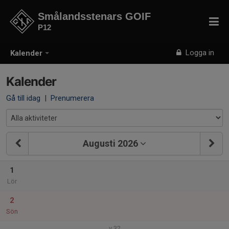
Smålandsstenars GOIF
P12
Logga in
Kalender
Kalender
Gå till idag
|
Prenumerera
Augusti 2026
1
Lör
2
Sön
v.32