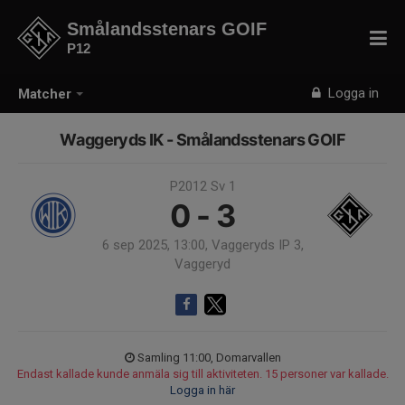
Smålandsstenars GOIF
P12
Logga in
Matcher
Waggeryds IK - Smålandsstenars GOIF
P2012 Sv 1
0 - 3
6 sep 2025, 13:00, Vaggeryds IP 3,
Vaggeryd
Samling 11:00, Domarvallen
Endast kallade kunde anmäla sig till aktiviteten. 15 personer var kallade.
Logga in här