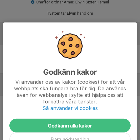
Chafför ordnar Amar, Elwin,Sixten, Ismail
Tvätten tar Elwin hand om
Laguppställning
Ingen uppställning ifylld
Godkänn kakor
Vi använder oss av kakor (cookies) för att vår
webbplats ska fungera bra för dig. De används
Referat
även för webbanalys i syfte att hjälpa oss att
förbättra våra tjänster.
Så använder vi cookies
Inget referat skrivet
Godkänn alla kakor
Bara nödvändiga