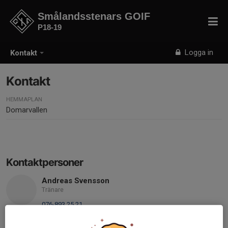
Smålandsstenars GOIF
P18-19
Logga in
Kontakt
Kontakt
HEMMAPLAN
Domarvallen
Kontaktpersoner
Andreas Svensson
Tränare
076-893 25 21
andreasesosvensson@gmail.com