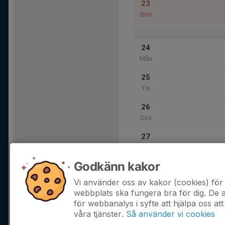
23
Sön
24
Mån
25
Tis
26
Ons
27
Tor
Godkänn kakor
28
Fre
Vi använder oss av kakor (cookies) för 
webbplats ska fungera bra för dig. De
för webbanalys i syfte att hjälpa oss att
våra tjänster.
Så använder vi cookies