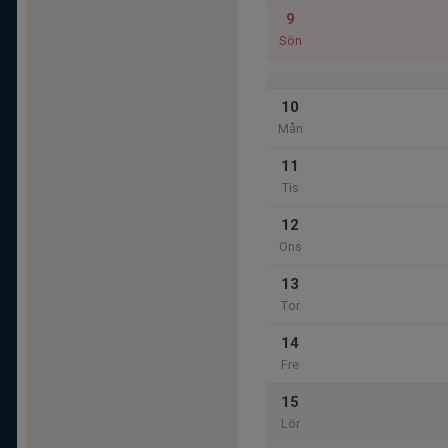
9
Sön
10
Mån
11
Tis
12
Ons
13
Tor
14
Fre
15
Lör