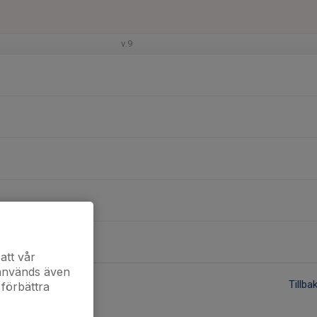
v.9
att vår
 används även
Tillba
 förbättra