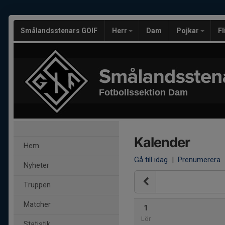
Smålandsstenars GOIF
Herr
Dam
Pojkar
F
Fotbollssektion Dam
Kalender
Hem
Gå till idag
|
Prenumerera
Nyheter
Truppen
Matcher
1
Lör
Statistik