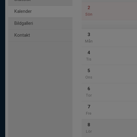
2
Kalender
Sön
Bildgalleri
3
Kontakt
Mån
4
Tis
5
Ons
6
Tor
7
Fre
8
Lör