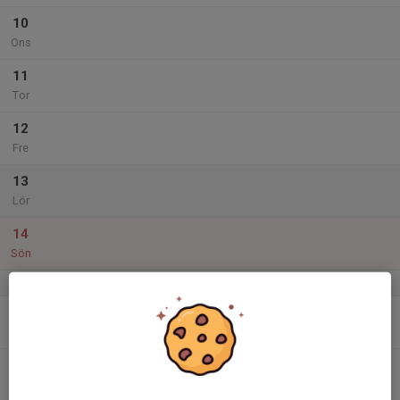
10
Ons
11
Tor
12
Fre
13
Lör
14
Sön
v.38
15
Mån
16
Tis