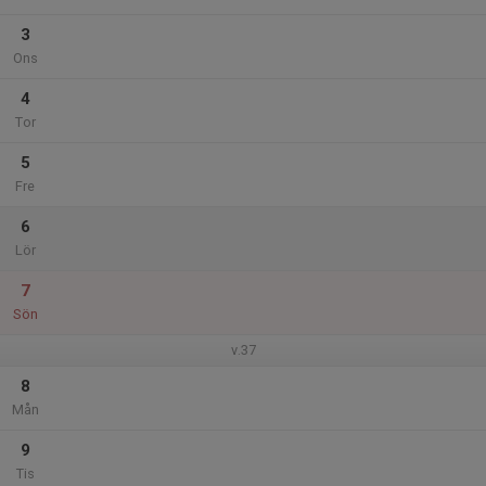
3
Ons
4
Tor
5
Fre
6
Lör
7
Sön
v.37
8
Mån
9
Tis