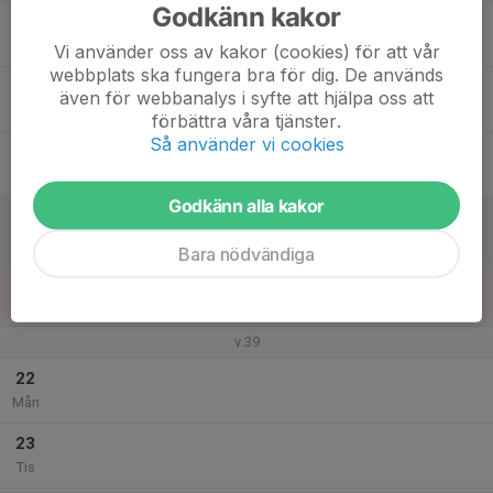
Godkänn kakor
17
Ons
Vi använder oss av kakor (cookies) för att vår
webbplats ska fungera bra för dig. De används
18
även för webbanalys i syfte att hjälpa oss att
Tor
förbättra våra tjänster.
Så använder vi cookies
19
Fre
Godkänn alla kakor
20
Lör
Bara nödvändiga
21
Sön
v.39
22
Mån
23
Tis