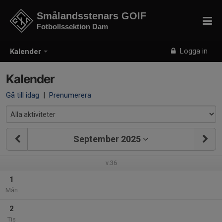
Smålandsstenars GOIF
Fotbollssektion Dam
Logga in
Kalender
Kalender
Gå till idag
|
Prenumerera
September 2025
v.36
1
Mån
2
Tis